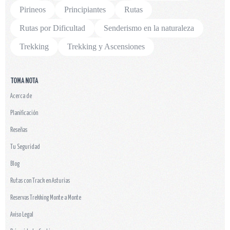
Pirineos
Principiantes
Rutas
Rutas por Dificultad
Senderismo en la naturaleza
Trekking
Trekking y Ascensiones
TOMA NOTA
Acerca de
Planificación
Reseñas
Tu Seguridad
Blog
Rutas con Track en Asturias
Reservas Trekking Monte a Monte
Aviso Legal