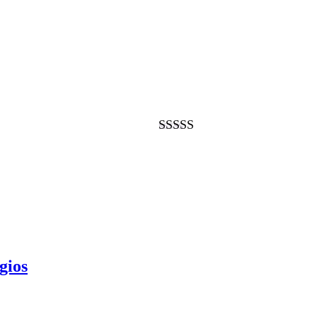
Valorado con
5.00
de 5
gios