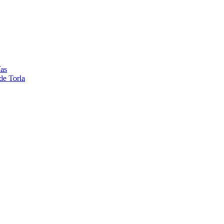
ías
de Torla