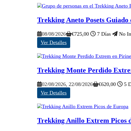
Trekking Aneto Posets Guiado c
08/08/2026
€
725,00
7 Días
No In
Ver Detalles
Trekking Monte Perdido Extrem
02/08/2026
, 22/08/2026
€
620,00
5 D
Ver Detalles
Trekking Anillo Extrem Picos 