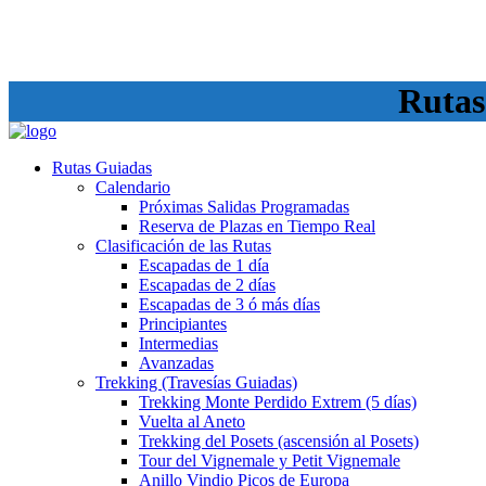
Rutas
Rutas Guiadas
Calendario
Próximas Salidas Programadas
Reserva de Plazas en Tiempo Real
Clasificación de las Rutas
Escapadas de 1 día
Escapadas de 2 días
Escapadas de 3 ó más días
Principiantes
Intermedias
Avanzadas
Trekking (Travesías Guiadas)
Trekking Monte Perdido Extrem (5 días)
Vuelta al Aneto
Trekking del Posets (ascensión al Posets)
Tour del Vignemale y Petit Vignemale
Anillo Vindio Picos de Europa