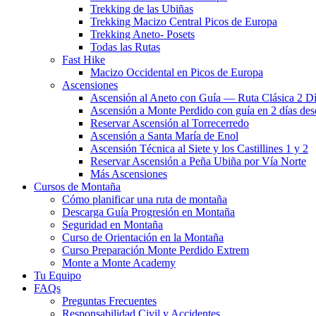
Trekking de las Ubiñas
Trekking Macizo Central Picos de Europa
Trekking Aneto- Posets
Todas las Rutas
Fast Hike
Macizo Occidental en Picos de Europa
Ascensiones
Ascensión al Aneto con Guía — Ruta Clásica 2 D
Ascensión a Monte Perdido con guía en 2 días des
Reservar Ascensión al Torrecerredo
Ascensión a Santa María de Enol
Ascensión Técnica al Siete y los Castillines 1 y 2
Reservar Ascensión a Peña Ubiña por Vía Norte
Más Ascensiones
Cursos de Montaña
Cómo planificar una ruta de montaña
Descarga Guía Progresión en Montaña
Seguridad en Montaña
Curso de Orientación en la Montaña
Curso Preparación Monte Perdido Extrem
Monte a Monte Academy
Tu Equipo
FAQs
Preguntas Frecuentes
Responsabilidad Civil y Accidentes