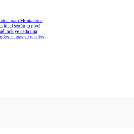
ladeta para Montañeros
ta ideal según tu nivel
qué incluye cada una
gios, etapas y consejos