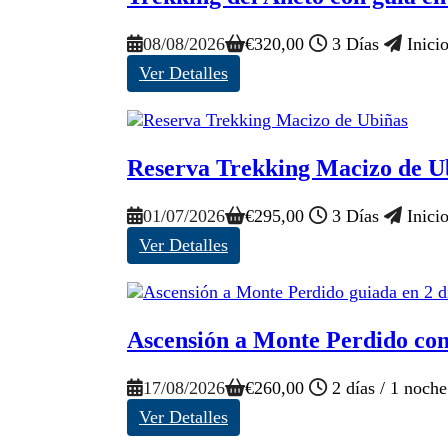
08/08/2026
€
320,00
3 Días
Inicio
Ver Detalles
Reserva Trekking Macizo de U
01/07/2026
€
295,00
3 Días
Inicio
Ver Detalles
Ascensión a Monte Perdido con 
17/08/2026
€
260,00
2 días / 1 noch
Ver Detalles