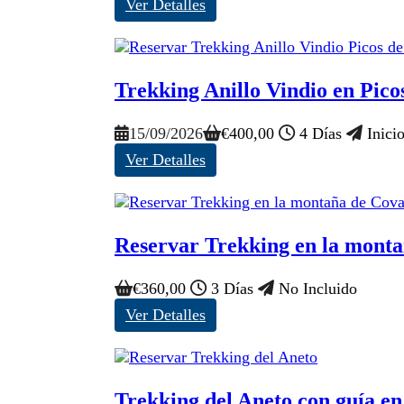
Ver Detalles
Trekking Anillo Vindio en Picos
15/09/2026
€
400,00
4 Días
Inici
Ver Detalles
Reservar Trekking en la mont
€
360,00
3 Días
No Incluido
Ver Detalles
Trekking del Aneto con guía en