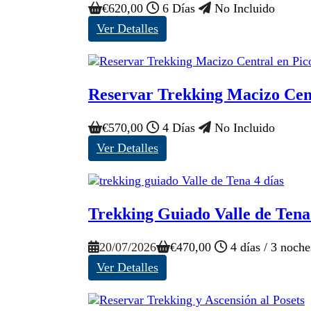
€
620,00
6 Días
No Incluido
Ver Detalles
Reservar Trekking Macizo Cent
€
570,00
4 Días
No Incluido
Ver Detalles
Trekking Guiado Valle de Tena 
20/07/2026
€
470,00
4 días / 3 noch
Ver Detalles