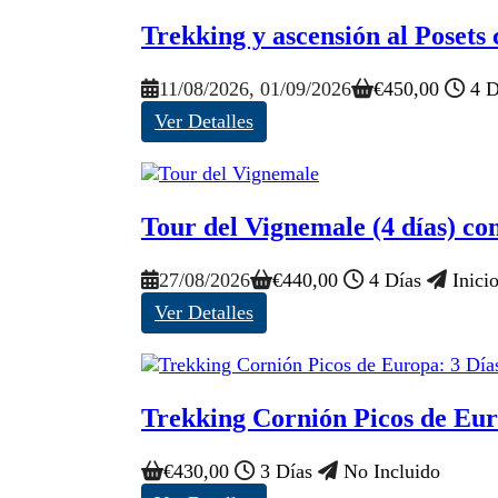
Trekking y ascensión al Posets 
11/08/2026
, 01/09/2026
€
450,00
4 D
Ver Detalles
Tour del Vignemale (4 días) con
27/08/2026
€
440,00
4 Días
Inicio
Ver Detalles
Trekking Cornión Picos de Eur
€
430,00
3 Días
No Incluido