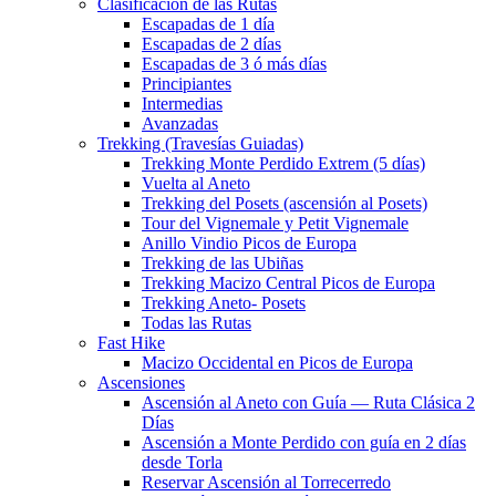
Clasificación de las Rutas
Escapadas de 1 día
Escapadas de 2 días
Escapadas de 3 ó más días
Principiantes
Intermedias
Avanzadas
Trekking (Travesías Guiadas)
Trekking Monte Perdido Extrem (5 días)
Vuelta al Aneto
Trekking del Posets (ascensión al Posets)
Tour del Vignemale y Petit Vignemale
Anillo Vindio Picos de Europa
Trekking de las Ubiñas
Trekking Macizo Central Picos de Europa
Trekking Aneto- Posets
Todas las Rutas
Fast Hike
Macizo Occidental en Picos de Europa
Ascensiones
Ascensión al Aneto con Guía — Ruta Clásica 2
Días
Ascensión a Monte Perdido con guía en 2 días
desde Torla
Reservar Ascensión al Torrecerredo