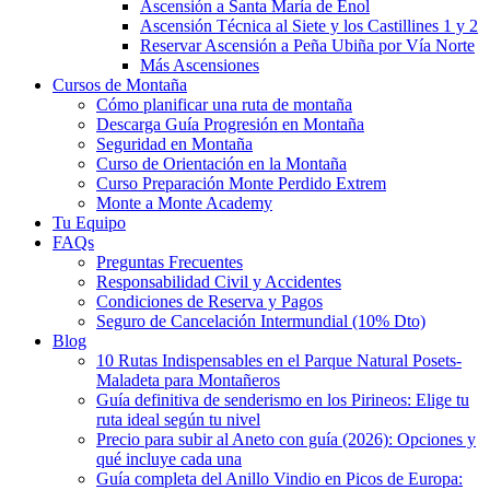
Ascensión a Santa María de Enol
Ascensión Técnica al Siete y los Castillines 1 y 2
Reservar Ascensión a Peña Ubiña por Vía Norte
Más Ascensiones
Cursos de Montaña
Cómo planificar una ruta de montaña
Descarga Guía Progresión en Montaña
Seguridad en Montaña
Curso de Orientación en la Montaña
Curso Preparación Monte Perdido Extrem
Monte a Monte Academy
Tu Equipo
FAQs
Preguntas Frecuentes
Responsabilidad Civil y Accidentes
Condiciones de Reserva y Pagos
Seguro de Cancelación Intermundial (10% Dto)
Blog
10 Rutas Indispensables en el Parque Natural Posets-
Maladeta para Montañeros
Guía definitiva de senderismo en los Pirineos: Elige tu
ruta ideal según tu nivel
Precio para subir al Aneto con guía (2026): Opciones y
qué incluye cada una
Guía completa del Anillo Vindio en Picos de Europa: