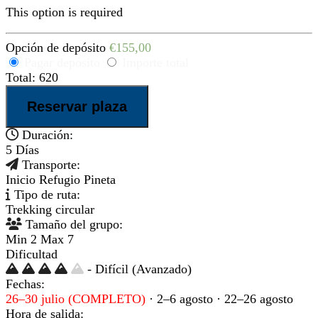
This option is required
Opción de depósito
€
155,00
Pagar depósito
Importe total
Total:
620
Trekking
Reservar plaza
Monte
Perdido
Duración:
Extrem
5 Días
guiado
Transporte:
|
Inicio Refugio Pineta
5
Tipo de ruta:
días
Trekking circular
cantidad
Tamaño del grupo:
Min 2 Max 7
Dificultad
- Difícil (Avanzado)
Fechas:
26–30 julio (COMPLETO)
· 2–6 agosto · 22–26 agosto
Hora de salida: