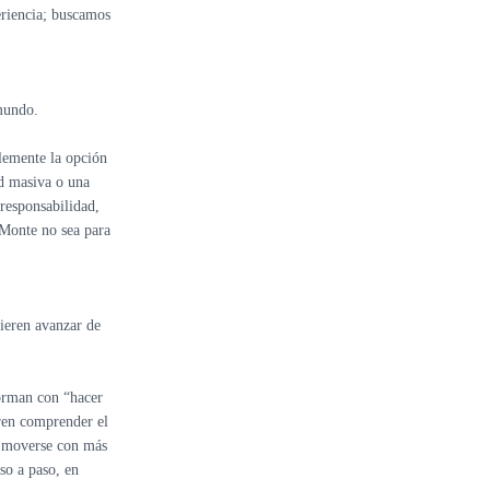
riencia; buscamos
mundo.
plemente la opción
ad masiva o una
 responsabilidad,
Monte no sea para
ieren avanzar de
orman con “hacer
eren comprender el
, moverse con más
aso a paso, en