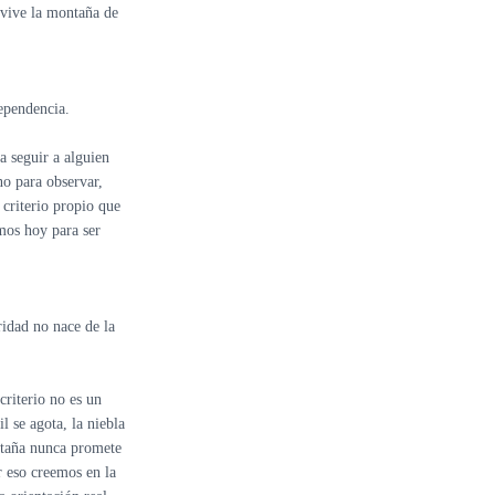
vive la montaña de
ependencia.
a seguir a alguien
no para observar,
 criterio propio que
mos hoy para ser
idad no nace de la
criterio no es un
l se agota, la niebla
ontaña nunca promete
r eso creemos en la