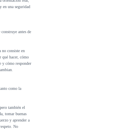
a orientación real,
o y en una seguridad
 construye antes de
 no consiste en
er qué hacer, cómo
e y cómo responder
cambian.
tanto como la
 pero también el
ida, tomar buenas
fuerzo y aprender a
respeto. No