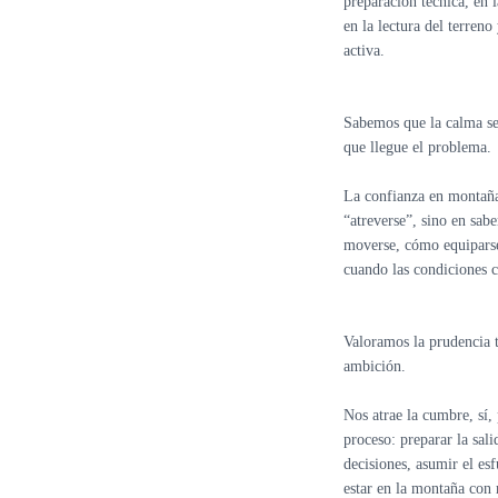
preparación técnica, en l
en la lectura del terren
activa.
Sabemos que la calma se
que llegue el problema.
La confianza en montaña
“atreverse”, sino en sab
moverse, cómo equipars
cuando las condiciones 
Valoramos la prudencia 
ambición.
Nos atrae la cumbre, sí,
proceso: preparar la sal
decisiones, asumir el es
estar en la montaña con 