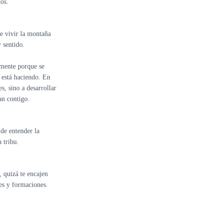
os.
e vivir la montaña
 sentido.
amente porque se
 está haciendo. En
es, sino a desarrollar
an contigo.
de entender la
 tribu.
, quizá te encajen
nes y formaciones.