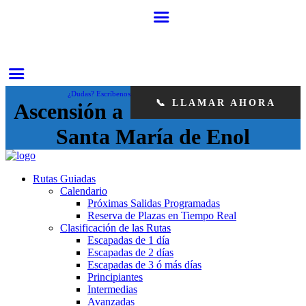
¿Dudas? Escríbenos
📞 LLAMAR AHORA
Ascensión a
Santa María de Enol
Rutas Guiadas
Calendario
Próximas Salidas Programadas
Reserva de Plazas en Tiempo Real
Clasificación de las Rutas
Escapadas de 1 día
Escapadas de 2 días
Escapadas de 3 ó más días
Principiantes
Intermedias
Avanzadas