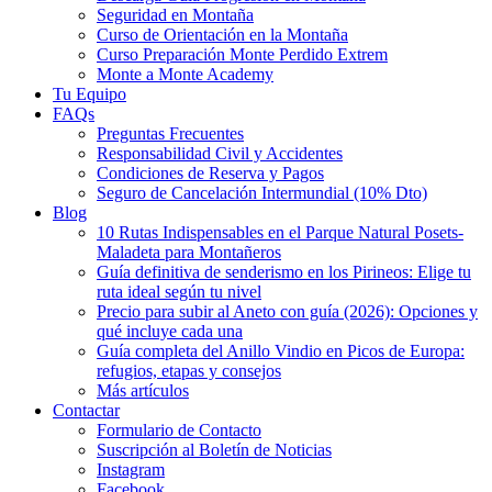
Seguridad en Montaña
Curso de Orientación en la Montaña
Curso Preparación Monte Perdido Extrem
Monte a Monte Academy
Tu Equipo
FAQs
Preguntas Frecuentes
Responsabilidad Civil y Accidentes
Condiciones de Reserva y Pagos
Seguro de Cancelación Intermundial (10% Dto)
Blog
10 Rutas Indispensables en el Parque Natural Posets-
Maladeta para Montañeros
Guía definitiva de senderismo en los Pirineos: Elige tu
ruta ideal según tu nivel
Precio para subir al Aneto con guía (2026): Opciones y
qué incluye cada una
Guía completa del Anillo Vindio en Picos de Europa:
refugios, etapas y consejos
Más artículos
Contactar
Formulario de Contacto
Suscripción al Boletín de Noticias
Instagram
Facebook