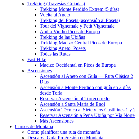
Trekking (Travesías Guiadas)
Trekking Monte Perdido Extrem (5 días)
Vuelta al Aneto
Trekking del Posets (ascensión al Posets)
Tour del Vignemale y Petit Vignemale
Anillo Vindio Picos de Europa
Trekking de las Ubiñas
Trekking Macizo Central Picos de Europa
Trekking Aneto- Posets
Todas las Rutas
Fast Hike
Macizo Occidental en Picos de Europa
Ascensiones
Ascensión al Aneto con Guía — Ruta Clásica 2
Días
Ascensión a Monte Perdido con guía en 2 días
desde Torla
Reservar Ascensión al Torrecerredo
Ascensión a Santa María de Enol
Ascensión Técnica al Siete y los Castillines 1 y 2
Reservar Ascensión a Peña Ubiña por Vía Norte
Más Ascensiones
Cursos de Montaña
Cómo planificar una ruta de montaña
Descarga Guía Progresión en Montaña