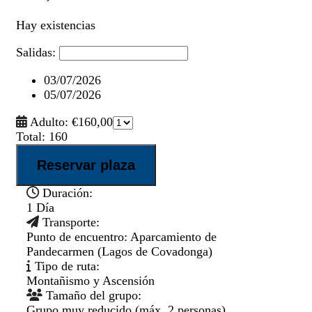
Hay existencias
Salidas:
03/07/2026
05/07/2026
Adulto:
€
160,00
Total:
160
Ascensión
Reservar plaza
a
Santa
Duración:
María
1 Día
de
Transporte:
Enol
Punto de encuentro: Aparcamiento de
cantidad
Pandecarmen (Lagos de Covadonga)
Tipo de ruta:
Montañismo y Ascensión
Tamaño del grupo:
Grupo muy reducido (máx. 2 personas)