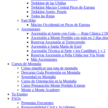
Trekking de las Ubiñas
Trekking Macizo Central Picos de Europa
Trekking Aneto- Posets
Todas las Rutas
Fast Hike
Macizo Occidental en Picos de Europa
Ascensiones
Ascensión al Aneto con Guía — Ruta Clásica 2 D
Ascensión a Monte Perdido con guía en 2 días des
Reservar Ascensión al Torrecerredo
Ascensión a Santa María de Enol
Ascensión Técnica al Siete y los Castillines 1 y 2
Reservar Ascensión a Peña Ubiña por Vía Norte
Más Ascensiones
Cursos de Montaña
Cómo planificar una ruta de montaña
Descarga Guía Progresión en Montaña
Seguridad en Montaña
Curso de Orientación en la Montaña
Curso Preparación Monte Perdido Extrem
Monte a Monte Academy
Tu Equipo
FAQs
Preguntas Frecuentes
Responsabilidad Civil y Accidentes