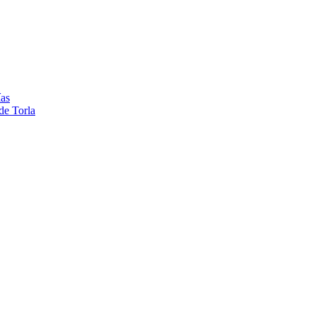
ías
de Torla