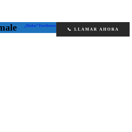
emale
¿Dudas? Escríbenos
📞 LLAMAR AHORA