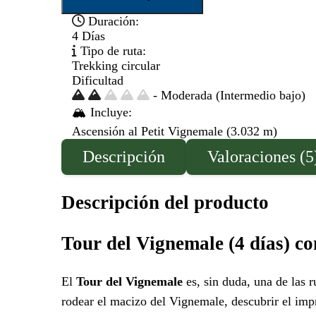
Vignemale
Duración:
(4
4 Días
días)
Tipo de ruta:
con
Trekking circular
guía
Dificultad
+
- Moderada (Intermedio bajo)
ascensión
al
🏔️ Incluye:
Petit
Ascensión al Petit Vignemale (3.032 m)
Vignemale
Descripción
Valoraciones (5
cantidad
Descripción del producto
Tour del Vignemale (4 días) co
El
Tour del Vignemale
es, sin duda, una de las 
rodear el macizo del Vignemale, descubrir el im