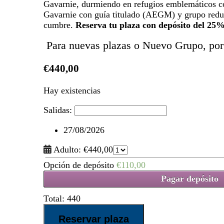
Gavarnie, durmiendo en refugios emblemáticos
Gavarnie con guía titulado (AEGM) y grupo red
cumbre.
Reserva tu plaza con depósito del 25%
Para nuevas plazas o Nuevo Grupo, por
€
440,00
Hay existencias
Salidas:
27/08/2026
Adulto:
€
440,00
Opción de depósito
€
110,00
Pagar depósito
Total:
440
Tour
Reservar plaza
del