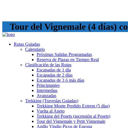
Tour del Vignemale (4 días) co
Rutas Guiadas
Calendario
Próximas Salidas Programadas
Reserva de Plazas en Tiempo Real
Clasificación de las Rutas
Escapadas de 1 día
Escapadas de 2 días
Escapadas de 3 ó más días
Principiantes
Intermedias
Avanzadas
Trekking (Travesías Guiadas)
Trekking Monte Perdido Extrem (5 días)
Vuelta al Aneto
Trekking del Posets (ascensión al Posets)
Tour del Vignemale y Petit Vignemale
Anillo Vindio Picos de Europa