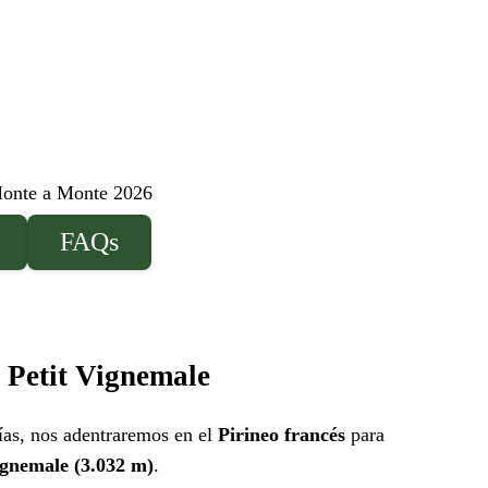
Monte a Monte 2026
FAQs
l Petit Vignemale
días, nos adentraremos en el
Pirineo francés
para
ignemale (3.032 m)
.