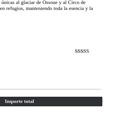
s únicas al glaciar de Ossoue y al Circo de
en refugios, manteniendo toda la esencia y la
Valorado con
5.00
de 5
Importe total