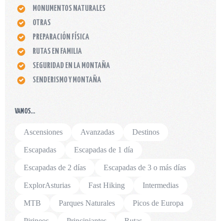
MONUMENTOS NATURALES
OTRAS
PREPARACIÓN FÍSICA
RUTAS EN FAMILIA
SEGURIDAD EN LA MONTAÑA
SENDERISMO Y MONTAÑA
VAMOS…
Ascensiones
Avanzadas
Destinos
Escapadas
Escapadas de 1 día
Escapadas de 2 días
Escapadas de 3 o más días
ExplorAsturias
Fast Hiking
Intermedias
MTB
Parques Naturales
Picos de Europa
Pirineos
Principiantes
Rutas