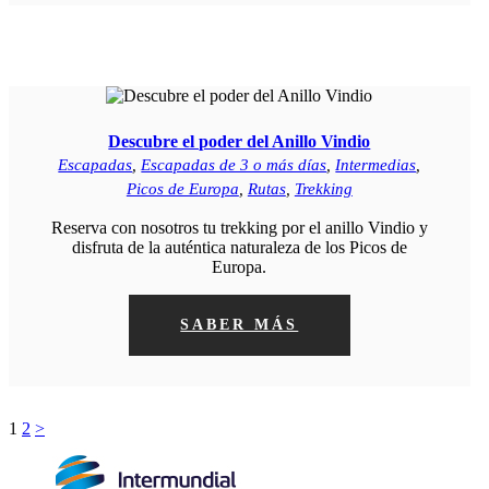
Descubre el poder del Anillo Vindio
Escapadas
,
Escapadas de 3 o más días
,
Intermedias
,
Picos de Europa
,
Rutas
,
Trekking
Reserva con nosotros tu trekking por el anillo Vindio y
disfruta de la auténtica naturaleza de los Picos de
Europa.
SABER MÁS
Paginación
Page
Page
1
2
>
de