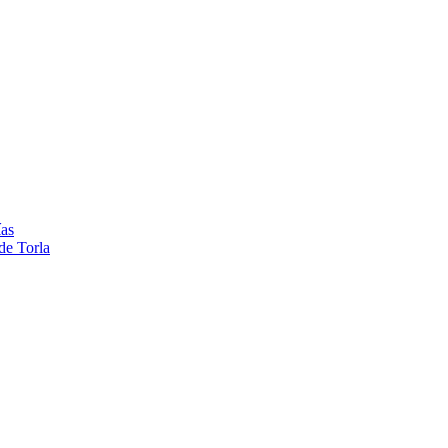
ías
de Torla