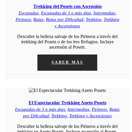
Trekking del Posets con Ascensión
Escapadas
,
Escapadas de 3 o más días
,
Intermedias
,
Pirineos
,
Rutas
,
Rutas por Dificultad
,
Trekking
,
Trekking
y Ascensiones
Descubre la belleza salvaje de los Pirineos a través del
trekking del Posets o de los tres Refugios. Incluye
ascensión al Posets.
SABER MÁS
El Espectacular Trekking Aneto Posets
Escapadas de 3 o más días
,
Intermedias
,
Pirineos
,
Rutas
por Dificultad
,
Trekking
,
Trekking y Ascensiones
Descubre la belleza salvaje de los Pirineos a través del
trekking en Aneto Posets. Incluye ascensión al Posets.