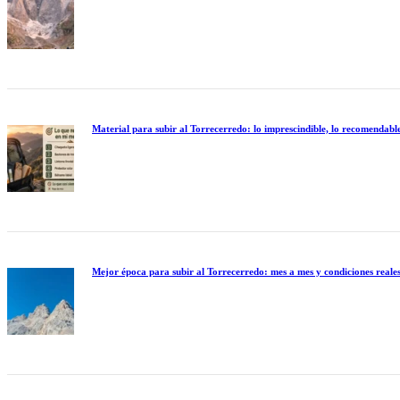
Material para subir al Torrecerredo: lo imprescindible, lo recomendable
Mejor época para subir al Torrecerredo: mes a mes y condiciones reale