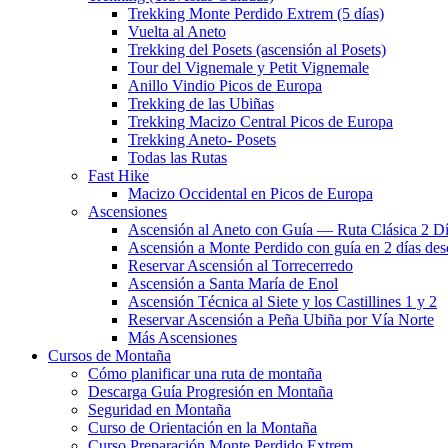
Trekking Monte Perdido Extrem (5 días)
Vuelta al Aneto
Trekking del Posets (ascensión al Posets)
Tour del Vignemale y Petit Vignemale
Anillo Vindio Picos de Europa
Trekking de las Ubiñas
Trekking Macizo Central Picos de Europa
Trekking Aneto- Posets
Todas las Rutas
Fast Hike
Macizo Occidental en Picos de Europa
Ascensiones
Ascensión al Aneto con Guía — Ruta Clásica 2 D
Ascensión a Monte Perdido con guía en 2 días des
Reservar Ascensión al Torrecerredo
Ascensión a Santa María de Enol
Ascensión Técnica al Siete y los Castillines 1 y 2
Reservar Ascensión a Peña Ubiña por Vía Norte
Más Ascensiones
Cursos de Montaña
Cómo planificar una ruta de montaña
Descarga Guía Progresión en Montaña
Seguridad en Montaña
Curso de Orientación en la Montaña
Curso Preparación Monte Perdido Extrem