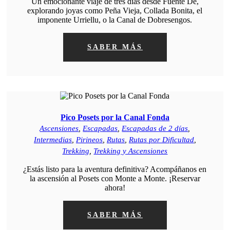
Un emocionante viaje de tres días desde Fuente Dé,
explorando joyas como Peña Vieja, Collada Bonita, el
imponente Urriellu, o la Canal de Dobresengos.
SABER MÁS
Pico Posets por la Canal Fonda
Ascensiones
,
Escapadas
,
Escapadas de 2 días
,
Intermedias
,
Pirineos
,
Rutas
,
Rutas por Dificultad
,
Trekking
,
Trekking y Ascensiones
¿Estás listo para la aventura definitiva? Acompáñanos en
la ascensión al Posets con Monte a Monte. ¡Reservar
ahora!
SABER MÁS