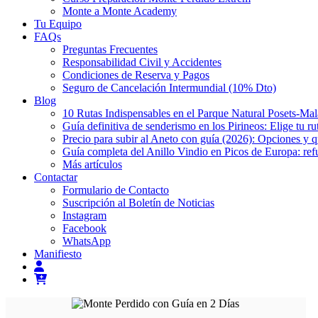
Monte a Monte Academy
Tu Equipo
FAQs
Preguntas Frecuentes
Responsabilidad Civil y Accidentes
Condiciones de Reserva y Pagos
Seguro de Cancelación Intermundial (10% Dto)
Blog
10 Rutas Indispensables en el Parque Natural Posets-Ma
Guía definitiva de senderismo en los Pirineos: Elige tu ru
Precio para subir al Aneto con guía (2026): Opciones y 
Guía completa del Anillo Vindio en Picos de Europa: refu
Más artículos
Contactar
Formulario de Contacto
Suscripción al Boletín de Noticias
Instagram
Facebook
WhatsApp
Manifiesto