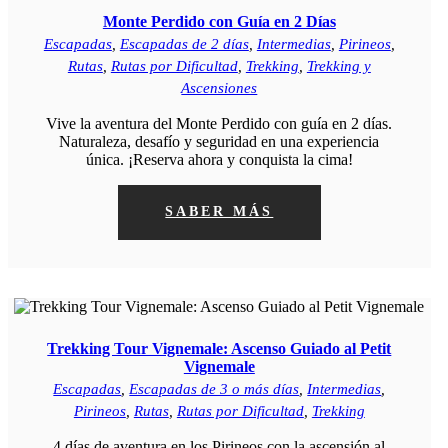
Monte Perdido con Guía en 2 Días
Escapadas
,
Escapadas de 2 días
,
Intermedias
,
Pirineos
,
Rutas
,
Rutas por Dificultad
,
Trekking
,
Trekking y
Ascensiones
Vive la aventura del Monte Perdido con guía en 2 días.
Naturaleza, desafío y seguridad en una experiencia
única. ¡Reserva ahora y conquista la cima!
SABER MÁS
Trekking Tour Vignemale: Ascenso Guiado al Petit
Vignemale
Escapadas
,
Escapadas de 3 o más días
,
Intermedias
,
Pirineos
,
Rutas
,
Rutas por Dificultad
,
Trekking
4 días de aventura en los Pirineos con la ascensión al