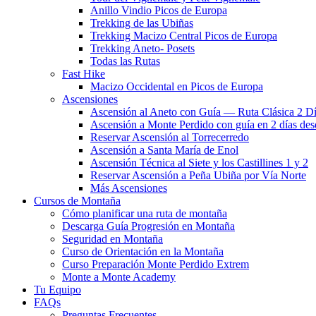
Anillo Vindio Picos de Europa
Trekking de las Ubiñas
Trekking Macizo Central Picos de Europa
Trekking Aneto- Posets
Todas las Rutas
Fast Hike
Macizo Occidental en Picos de Europa
Ascensiones
Ascensión al Aneto con Guía — Ruta Clásica 2 D
Ascensión a Monte Perdido con guía en 2 días des
Reservar Ascensión al Torrecerredo
Ascensión a Santa María de Enol
Ascensión Técnica al Siete y los Castillines 1 y 2
Reservar Ascensión a Peña Ubiña por Vía Norte
Más Ascensiones
Cursos de Montaña
Cómo planificar una ruta de montaña
Descarga Guía Progresión en Montaña
Seguridad en Montaña
Curso de Orientación en la Montaña
Curso Preparación Monte Perdido Extrem
Monte a Monte Academy
Tu Equipo
FAQs
Preguntas Frecuentes