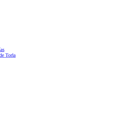
ías
de Torla