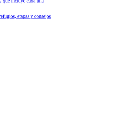
 y qué incluye cada una
efugios, etapas y consejos