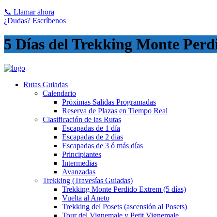
📞 Llamar ahora
¿Dudas? Escríbenos
5 Días del Trekking Monte Perdi
Rutas Guiadas
Calendario
Próximas Salidas Programadas
Reserva de Plazas en Tiempo Real
Clasificación de las Rutas
Escapadas de 1 día
Escapadas de 2 días
Escapadas de 3 ó más días
Principiantes
Intermedias
Avanzadas
Trekking (Travesías Guiadas)
Trekking Monte Perdido Extrem (5 días)
Vuelta al Aneto
Trekking del Posets (ascensión al Posets)
Tour del Vignemale y Petit Vignemale