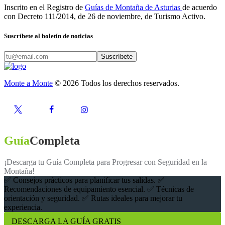
Inscrito en el Registro de
Guías de Montaña de Asturias
de acuerdo
con Decreto 111/2014, de 26 de noviembre, de Turismo Activo.
Suscríbete al boletín de noticias
Suscríbete
Monte a Monte
© 2026 Todos los derechos reservados.
Guía
Completa
¡Descarga tu Guía Completa para Progresar con Seguridad en la
Montaña!
✅ Consejos prácticos para planificar tus salidas. ✅
Recomendaciones de equipamiento esencial. ✅ Técnicas de
orientación y seguridad. ✅ Rutas ideales para mejorar tu
experiencia.
DESCARGA LA GUÍA GRATIS