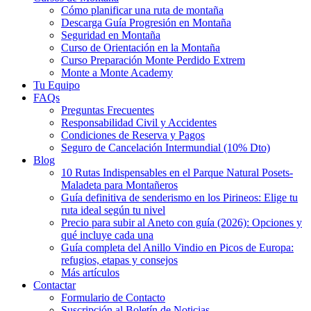
Cómo planificar una ruta de montaña
Descarga Guía Progresión en Montaña
Seguridad en Montaña
Curso de Orientación en la Montaña
Curso Preparación Monte Perdido Extrem
Monte a Monte Academy
Tu Equipo
FAQs
Preguntas Frecuentes
Responsabilidad Civil y Accidentes
Condiciones de Reserva y Pagos
Seguro de Cancelación Intermundial (10% Dto)
Blog
10 Rutas Indispensables en el Parque Natural Posets-
Maladeta para Montañeros
Guía definitiva de senderismo en los Pirineos: Elige tu
ruta ideal según tu nivel
Precio para subir al Aneto con guía (2026): Opciones y
qué incluye cada una
Guía completa del Anillo Vindio en Picos de Europa:
refugios, etapas y consejos
Más artículos
Contactar
Formulario de Contacto
Suscripción al Boletín de Noticias