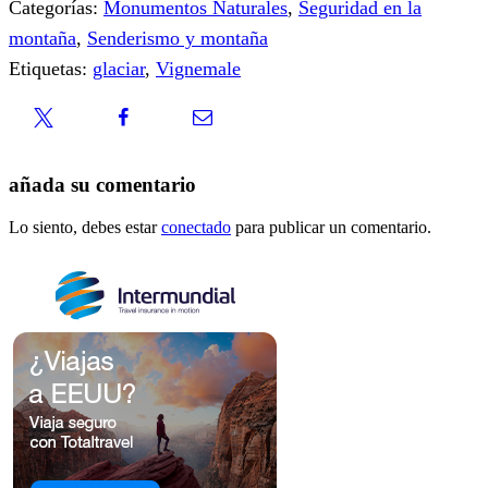
Categorías:
Monumentos Naturales
,
Seguridad en la
montaña
,
Senderismo y montaña
Etiquetas:
glaciar
,
Vignemale
añada su comentario
Lo siento, debes estar
conectado
para publicar un comentario.