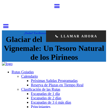
¿Dudas? Escríbenos
📞 LLAMAR AHORA
Glaciar del
Vignemale: Un Tesoro Natural
de los Pirineos
Rutas Guiadas
Calendario
Próximas Salidas Programadas
Reserva de Plazas en Tiempo Real
Clasificación de las Rutas
Escapadas de 1 día
Escapadas de 2 días
Escapadas de 3 ó más días
Principiantes