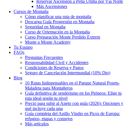
Reservar Ascensión a Peña Ubiña por Vía Norte
Más Ascensiones
Cursos de Montaña
Cómo planificar una ruta de montaña
Descarga Guía Progresión en Montaña
Seguridad en Montaña
Curso de Orientación en la Montaña
Curso Preparación Monte Perdido Extrem
Monte a Monte Academy
Tu Equipo
FAQs
Preguntas Frecuentes
Responsabilidad Civil y Accidentes
Condiciones de Reserva y Pagos
Seguro de Cancelación Intermundial (10% Dto)
Blog
10 Rutas Indispensables en el Parque Natural Posets-
Maladeta para Montañeros
Guía definitiva de senderismo en los Pirineos: Elige tu
ruta ideal según tu nivel
Precio para subir al Aneto con guía (2026): Opciones y
qué incluye cada una
Guía completa del Anillo Vindio en Picos de Europa:
refugios, etapas y consejos
Más artículos