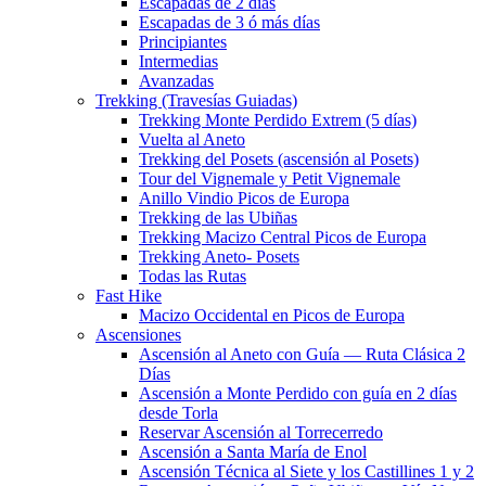
Escapadas de 2 días
Escapadas de 3 ó más días
Principiantes
Intermedias
Avanzadas
Trekking (Travesías Guiadas)
Trekking Monte Perdido Extrem (5 días)
Vuelta al Aneto
Trekking del Posets (ascensión al Posets)
Tour del Vignemale y Petit Vignemale
Anillo Vindio Picos de Europa
Trekking de las Ubiñas
Trekking Macizo Central Picos de Europa
Trekking Aneto- Posets
Todas las Rutas
Fast Hike
Macizo Occidental en Picos de Europa
Ascensiones
Ascensión al Aneto con Guía — Ruta Clásica 2
Días
Ascensión a Monte Perdido con guía en 2 días
desde Torla
Reservar Ascensión al Torrecerredo
Ascensión a Santa María de Enol
Ascensión Técnica al Siete y los Castillines 1 y 2