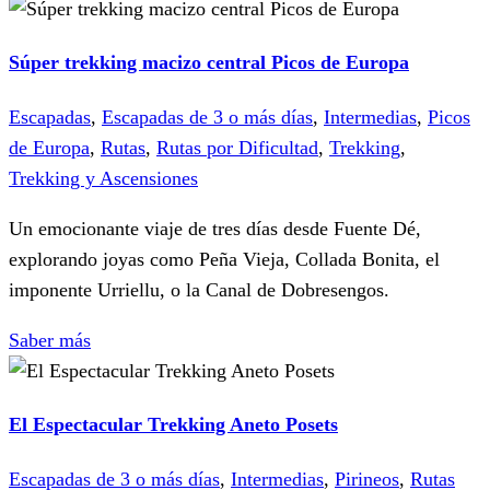
Súper trekking macizo central Picos de Europa
Escapadas
,
Escapadas de 3 o más días
,
Intermedias
,
Picos
de Europa
,
Rutas
,
Rutas por Dificultad
,
Trekking
,
Trekking y Ascensiones
Un emocionante viaje de tres días desde Fuente Dé,
explorando joyas como Peña Vieja, Collada Bonita, el
imponente Urriellu, o la Canal de Dobresengos.
Saber más
El Espectacular Trekking Aneto Posets
Escapadas de 3 o más días
,
Intermedias
,
Pirineos
,
Rutas