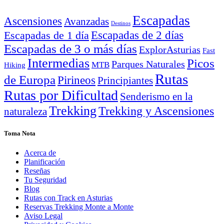
Escapadas
Ascensiones
Avanzadas
Destinos
Escapadas de 2 días
Escapadas de 1 día
Escapadas de 3 o más días
ExplorAsturias
Fast
Intermedias
Picos
Parques Naturales
MTB
Hiking
Rutas
de Europa
Pirineos
Principiantes
Rutas por Dificultad
Senderismo en la
Trekking
Trekking y Ascensiones
naturaleza
Toma Nota
Acerca de
Planificación
Reseñas
Tu Seguridad
Blog
Rutas con Track en Asturias
Reservas Trekking Monte a Monte
Aviso Legal