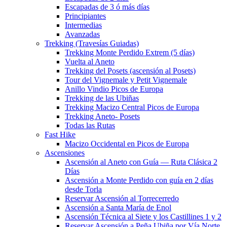
Escapadas de 3 ó más días
Principiantes
Intermedias
Avanzadas
Trekking (Travesías Guiadas)
Trekking Monte Perdido Extrem (5 días)
Vuelta al Aneto
Trekking del Posets (ascensión al Posets)
Tour del Vignemale y Petit Vignemale
Anillo Vindio Picos de Europa
Trekking de las Ubiñas
Trekking Macizo Central Picos de Europa
Trekking Aneto- Posets
Todas las Rutas
Fast Hike
Macizo Occidental en Picos de Europa
Ascensiones
Ascensión al Aneto con Guía — Ruta Clásica 2
Días
Ascensión a Monte Perdido con guía en 2 días
desde Torla
Reservar Ascensión al Torrecerredo
Ascensión a Santa María de Enol
Ascensión Técnica al Siete y los Castillines 1 y 2
Reservar Ascensión a Peña Ubiña por Vía Norte