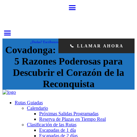
¿Dudas? Escríbenos
📞 LLAMAR AHORA
Covadonga:
5 Razones Poderosas para
Descubrir el Corazón de la
Reconquista
Rutas Guiadas
Calendario
Próximas Salidas Programadas
Reserva de Plazas en Tiempo Real
Clasificación de las Rutas
Escapadas de 1 día
Escapadas de 2 días