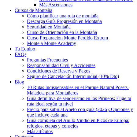
Más Ascensiones
Cursos de Montaña
Cómo planificar una ruta de montaña
Descarga Guía Progresión en Montaña
Seguridad en Montaña
Curso de Orientación en la Montaña
Curso Preparación Monte Perdido Extrem
Monte a Monte Academy
Tu Equipo
FAQs
Preguntas Frecuentes
Responsabilidad Civil y Accidentes
Condiciones de Reserva y Pagos
Seguro de Cancelación Intermundial (10% Dto)
Blog
10 Rutas Indispensables en el Parque Natural Posets-
Maladeta para Montañeros
Guía definitiva de senderismo en los Pirineos: Elige tu
ruta ideal según tu nivel
Precio para subir al Aneto con guía (2026): Opciones y
qué incluye cada una
Guía completa del Anillo Vindio en Picos de Europa:
refugios, etapas y consejos
Más artículos
Contactar