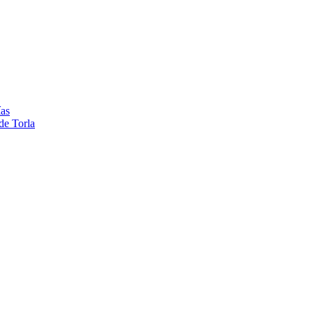
ías
de Torla