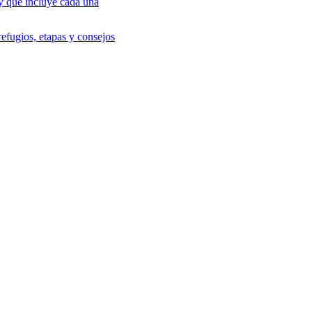
 y qué incluye cada una
efugios, etapas y consejos