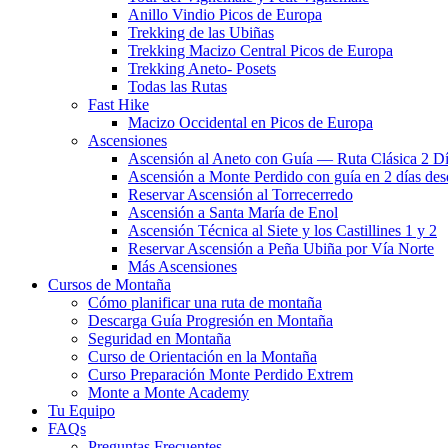
Anillo Vindio Picos de Europa
Trekking de las Ubiñas
Trekking Macizo Central Picos de Europa
Trekking Aneto- Posets
Todas las Rutas
Fast Hike
Macizo Occidental en Picos de Europa
Ascensiones
Ascensión al Aneto con Guía — Ruta Clásica 2 D
Ascensión a Monte Perdido con guía en 2 días des
Reservar Ascensión al Torrecerredo
Ascensión a Santa María de Enol
Ascensión Técnica al Siete y los Castillines 1 y 2
Reservar Ascensión a Peña Ubiña por Vía Norte
Más Ascensiones
Cursos de Montaña
Cómo planificar una ruta de montaña
Descarga Guía Progresión en Montaña
Seguridad en Montaña
Curso de Orientación en la Montaña
Curso Preparación Monte Perdido Extrem
Monte a Monte Academy
Tu Equipo
FAQs
Preguntas Frecuentes