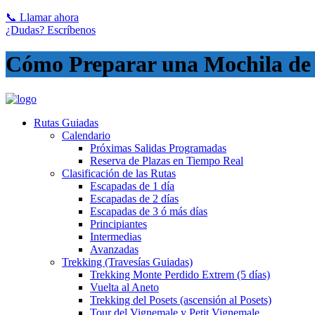
📞 Llamar ahora
¿Dudas? Escríbenos
Cómo Preparar una Mochila de T
Rutas Guiadas
Calendario
Próximas Salidas Programadas
Reserva de Plazas en Tiempo Real
Clasificación de las Rutas
Escapadas de 1 día
Escapadas de 2 días
Escapadas de 3 ó más días
Principiantes
Intermedias
Avanzadas
Trekking (Travesías Guiadas)
Trekking Monte Perdido Extrem (5 días)
Vuelta al Aneto
Trekking del Posets (ascensión al Posets)
Tour del Vignemale y Petit Vignemale