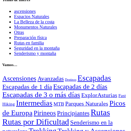
ascensiones
Espacios Naturales
La Belleza de la costa
Monumentos Naturales
Otras
Preparación física
Rutas en familia
Seguridad en la montaña
Senderismo y montaña
Vamos…
Escapadas
Ascensiones
Avanzadas
Destinos
Escapadas de 2 días
Escapadas de 1 día
Escapadas de 3 o más días
ExplorAsturias
Fast
Intermedias
Picos
Parques Naturales
MTB
Hiking
Rutas
de Europa
Pirineos
Principiantes
Rutas por Dificultad
Senderismo en la
Trekking
Trekking y Ascensiones