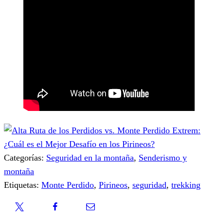
Categorías:
Seguridad en la montaña
,
Senderismo y
montaña
Etiquetas:
Monte Perdido
,
Pirineos
,
seguridad
,
trekking