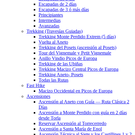
Escapadas de 2 días
Escapadas de 3 ó más días
Principiantes
Intermedias
Avanzadas
Trekking (Travesías Guiadas)
Trekking Monte Perdido Extrem (5 días)
Vuelta al Aneto
Trekking del Posets (ascensión al Posets)
Tour del Vignemale y Petit Vignemale
Anillo Vindio Picos de Europa
Trekking de las Ubiñas
Trekking Macizo Central Picos de Europa
Trekking Aneto- Posets
Todas las Rutas
Fast Hike
Macizo Occidental en Picos de Europa
Ascensiones
Ascensión al Aneto con Guía — Ruta Clásica 2
Días
Ascensión a Monte Perdido con guía en 2 días
desde Torla
Reservar Ascensión al Torrecerredo
Ascensión a Santa María de Enol
Ascensión Técnica al Siete y los Castillines 1 y 2