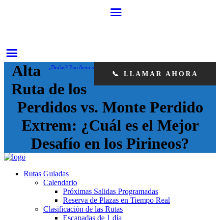
Alta
¿Dudas? Escríbenos
📞 LLAMAR AHORA
Ruta de los
Perdidos vs. Monte Perdido
Extrem: ¿Cuál es el Mejor
Desafío en los Pirineos?
Rutas Guiadas
Calendario
Próximas Salidas Programadas
Reserva de Plazas en Tiempo Real
Clasificación de las Rutas
Escapadas de 1 día