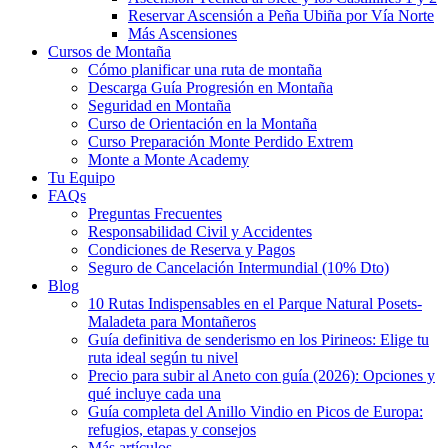
Reservar Ascensión a Peña Ubiña por Vía Norte
Más Ascensiones
Cursos de Montaña
Cómo planificar una ruta de montaña
Descarga Guía Progresión en Montaña
Seguridad en Montaña
Curso de Orientación en la Montaña
Curso Preparación Monte Perdido Extrem
Monte a Monte Academy
Tu Equipo
FAQs
Preguntas Frecuentes
Responsabilidad Civil y Accidentes
Condiciones de Reserva y Pagos
Seguro de Cancelación Intermundial (10% Dto)
Blog
10 Rutas Indispensables en el Parque Natural Posets-
Maladeta para Montañeros
Guía definitiva de senderismo en los Pirineos: Elige tu
ruta ideal según tu nivel
Precio para subir al Aneto con guía (2026): Opciones y
qué incluye cada una
Guía completa del Anillo Vindio en Picos de Europa:
refugios, etapas y consejos
Más artículos