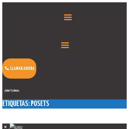
📞 LLAMAR AHORA
¿Dudas? Escríbenos
ETIQUETAS: POSETS