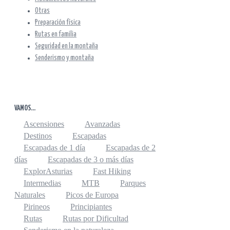
Otras
Preparación física
Rutas en familia
Seguridad en la montaña
Senderismo y montaña
VAMOS…
Ascensiones
Avanzadas
Destinos
Escapadas
Escapadas de 1 día
Escapadas de 2
días
Escapadas de 3 o más días
ExplorAsturias
Fast Hiking
Intermedias
MTB
Parques
Naturales
Picos de Europa
Pirineos
Principiantes
Rutas
Rutas por Dificultad